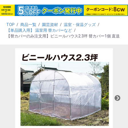
TOP
/
商品一覧
/
園芸資材
/
温室・保温グッズ
/
【単品購入用】 温室用 替カバーなど
/
【替カバーのみ注文用】ビニールハウス2.3坪 替カバー1個 直送