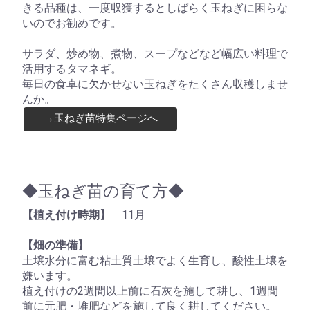
きる品種は、一度収獲するとしばらく玉ねぎに困らな
いのでお勧めです。
サラダ、炒め物、煮物、スープなどなど幅広い料理で
活用するタマネギ。
毎日の食卓に欠かせない玉ねぎをたくさん収穫しませ
んか。
→玉ねぎ苗特集ページへ
◆玉ねぎ苗の育て方◆
【植え付け時期】
11月
【畑の準備】
土壌水分に富む粘土質土壌でよく生育し、酸性土壌を
嫌います。
植え付けの2週間以上前に石灰を施して耕し、1週間
前に元肥・堆肥などを施して良く耕してください。