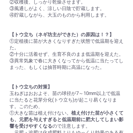
②収穫後、しっかり乾燥させます。
③風通しがよく、涼しい日陰で貯蔵します。
④貯蔵しながら、大玉のものから利用します。
【トウ立ち（ネギ坊主ができた）の原因は！？】
①定植後に苗が大きくなりすぎた状態で低温期を迎え
た。
②十分に活着せず、生育不良のまま低温期を迎えた。
③異常気象で春に大きくなってから低温に当たってし
まった、もしくは抽苔時期に高温になった。
【トウ立ちの対策】
玉ねぎはおおよそ、苗の球径が7～10mm以上で低温
に当たると花芽分化(トウ立ち)が起こり易くなりま
す。このため、
①大きな苗は植え付けない。
植え付けた苗が小さくて
も、元肥を与えすぎると低温期前に肥大してしまい影
響を受けやすくなる
ので注意します。
元肥・追肥は化成肥料よりもゆっくり効果のある有