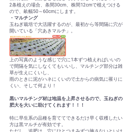
2条植えの場合、条間30cm、株間12cmで植えつける
ので、畝幅50～60cmにします。
・マルチング
玉ねぎ栽培で大活躍するのが、最初から等間隔に穴が
開いている「穴あきマルチ」。
上の写真のような感じで穴に1本ずつ植えればいいの
で間隔を気にしなくてもいいし、マルチング部分は雑
草が生えにくいし、
雨のときに泥がハネにくいので土からの病気に罹りに
くい、そして何より！
黒いマルチング材は地温を上昇させるので、玉ねぎの
肥大を大いに助けてくれます！！！
特に早生系の品種を育ててできるだけ早く収穫したい
方は黒マルチが有効です。
ただし、追肥は、穴にひとつまみずつ施さないといけ